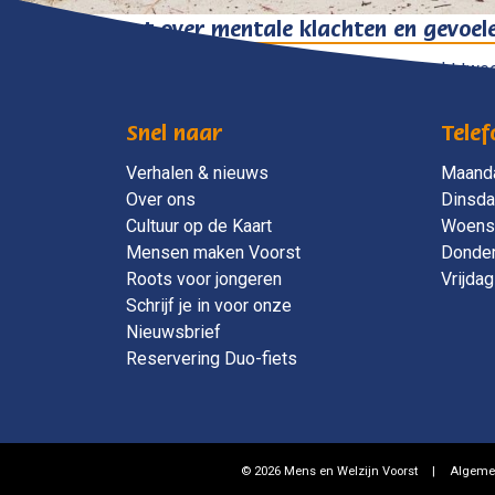
Kom in contact over mentale klachten en gevoe
“Je eenzaam voelen en mentale klachten hebben, het werkt twe
Snel naar
Telef
Verhalen & nieuws
Maand
Over ons
Dinsd
Cultuur op de Kaart
Woens
Mensen maken Voorst
Donde
Roots voor jongeren
Vrijdag
Schrijf je in voor onze
Nieuwsbrief
Reservering Duo-fiets
© 2026 Mens en Welzijn Voorst
|
Algeme