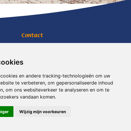
Contact
Jachtlustplein 11
7391 BW Twello
info@mensenwelzijn.nl
cookies
0571 27 90 90
 cookies en andere tracking-technologieën om uw
RSIN
818703088
ebsite te verbeteren, om gepersonaliseerde inhoud
KVK
08169738
en, om ons websiteverkeer te analyseren en om te
ezoekers vandaan komen.
eiger
Wijzig mijn voorkeuren
 Up
|
Technische realisatie
Sieronline B.V.