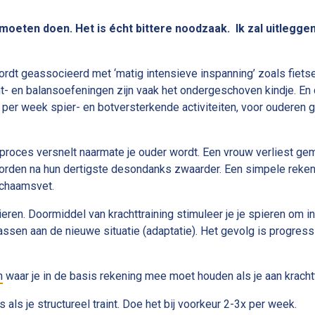
oeten doen. Het is écht bittere noodzaak. Ik zal uitleggen 
ordt geassocieerd met ‘matig intensieve inspanning’ zoals fiets
ht- en balansoefeningen zijn vaak het ondergeschoven kindje. En d
per week spier- en botversterkende activiteiten, voor ouderen
t proces versnelt naarmate je ouder wordt. Een vrouw verliest ge
den na hun dertigste desondanks zwaarder. Een simpele rekenso
ichaamsvet.
 spieren. Doormiddel van krachttraining stimuleer je je spieren om i
passen aan de nieuwe situatie (adaptatie). Het gevolg is progres
n
waar je in de basis rekening mee moet houden als je aan krachtt
 als je structureel traint. Doe het bij voorkeur 2-3x per week.