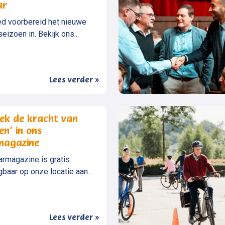
ar
d voorbereid het nieuwe
eizoen in. Bekijk ons...
Lees verder »
ek de kracht van
en’ in ons
magazine
armagazine is gratis
gbaar op onze locatie aan...
Lees verder »