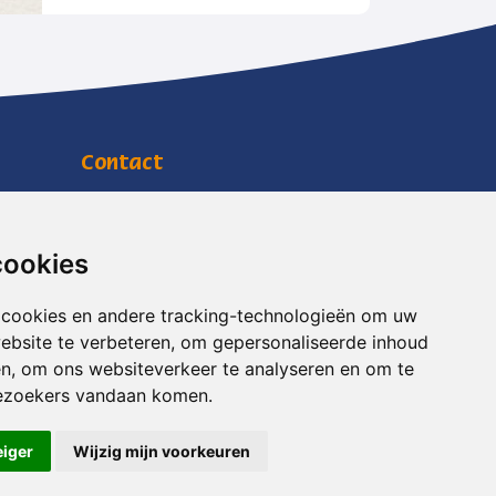
Contact
Jachtlustplein 11
7391 BW Twello
info@mensenwelzijn.nl
cookies
0571 27 90 90
 cookies en andere tracking-technologieën om uw
RSIN
818703088
ebsite te verbeteren, om gepersonaliseerde inhoud
KVK
08169738
en, om ons websiteverkeer te analyseren en om te
ezoekers vandaan komen.
eiger
Wijzig mijn voorkeuren