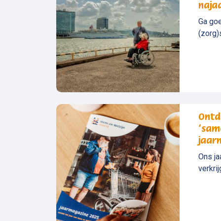
naja
Ga goe
(zorg)s
Ontd
‘sam
jaar
Ons ja
verkrij