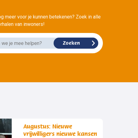
?
g meer voor je kunnen betekenen? Zoek in alle
verhalen van inwoners!
Augustus: Nieuwe
vrijwilligers nieuwe kansen