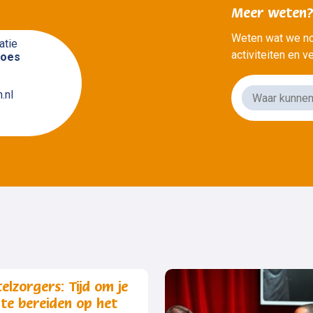
Meer weten
Weten wat we no
atie
activiteiten en 
roes
.nl
lzorgers: Tijd om je
 te bereiden op het