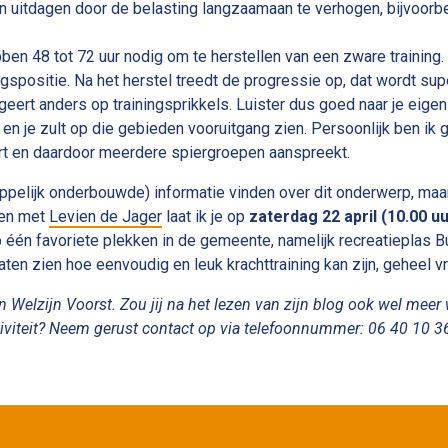
eren uitdagen door de belasting langzaamaan te verhogen, bijvoor
 48 tot 72 uur nodig om te herstellen van een zware training. D
ngspositie. Na het herstel treedt de progressie op, dat wordt 
eageert anders op trainingsprikkels. Luister dus goed naar je eigen
t en je zult op die gebieden vooruitgang zien. Persoonlijk ben ik 
t en daardoor meerdere spiergroepen aanspreekt.
ppelijk onderbouwde) informatie vinden over dit onderwerp, maar
amen met
Levien de Jager
laat ik je op
zaterdag 22 april (10.00 uu
één favoriete plekken in de gemeente, namelijk recreatieplas B
aten zien hoe eenvoudig en leuk krachttraining kan zijn, geheel vr
elzijn Voorst. Zou jij na het lezen van zijn blog ook wel meer 
activiteit? Neem gerust contact op via telefoonnummer: 06 40 10