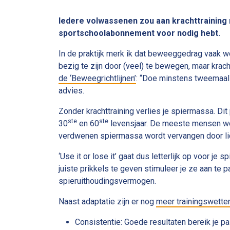
Iedere volwassenen zou aan krachttraining m
sportschoolabonnement voor nodig hebt.
In de praktijk merk ik dat beweeggedrag vaak w
bezig te zijn door (veel) te bewegen, maar krac
de ‘Beweegrichtlijnen’
: “Doe minstens tweemaal 
advies.
Zonder krachttraining verlies je spiermassa. Di
ste
ste
30
en 60
levensjaar. De meeste mensen wor
verdwenen spiermassa wordt vervangen door l
‘Use it or lose it’ gaat dus letterlijk op voor je
juiste prikkels te geven stimuleer je ze aan te 
spieruithoudingsvermogen.
Naast adaptatie zijn er nog
meer trainingswette
Consistentie: Goede resultaten bereik je pas