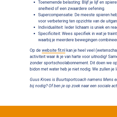
Toenemende belasting: Blijf je lijf en spi
snelheid of een zwaardere oefening.
Supercompensatie: De meeste spieren hebben
voor verbetering ten opzichte van de uitga
Individualiteit: Ieder lichaam is uniek en r
Specificiteit: Wees specifiek in wat je train
waarbij je meerdere bewegingen combineer
Op de
website fit.nl
kan je heel veel (wetenscha
activiteit waar ik je van harte voor uitnodig! S
zonder sportschoolabonnement. Dit doen we op 
bidon met water heb je niet nodig. We zullen je l
Guus Kroes is Buurtsportcoach namens Mens en W
bij nodig? Of ben je op zoek naar een sociale 