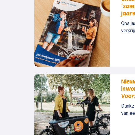
‘sam
jaar
Ons ja
verkrij
Nieu
inwo
Voors
Dankzi
van ee