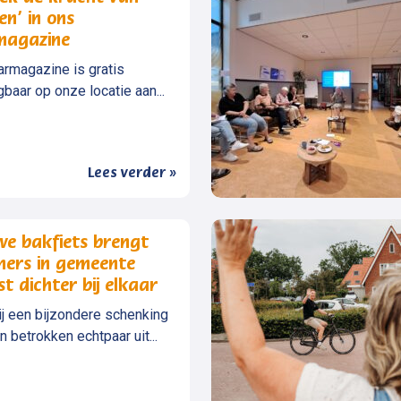
en’ in ons
magazine
armagazine is gratis
gbaar op onze locatie aan...
Lees verder »
we bakfiets brengt
ners in gemeente
t dichter bij elkaar
j een bijzondere schenking
n betrokken echtpaar uit...