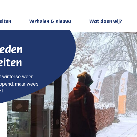
teiten
Verhalen & nieuws
Wat doen wij?
heden
eiten
et winterse weer
geopend, maar wees
n!