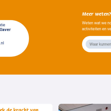
Meer weten
Weten wat we no
tie
activiteiten en 
Klaver
.nl
ek de kracht van