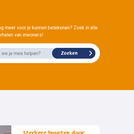
?
g meer voor je kunnen betekenen? Zoek in alle
verhalen van inwoners!
Sterkere buurten door