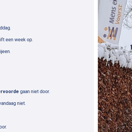
iddag.
ift een week op.
ijeen.
ervoorde
gaan niet door.
vandaag niet.
oor.