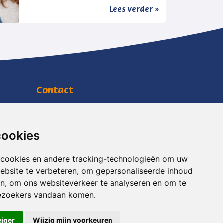
Lees verder »
Contact
Jachtlustplein 11
7391 BW Twello
info@mensenwelzijn.nl
cookies
0571 27 90 90
 cookies en andere tracking-technologieën om uw
RSIN
818703088
ebsite te verbeteren, om gepersonaliseerde inhoud
KVK
08169738
en, om ons websiteverkeer te analyseren en om te
ezoekers vandaan komen.
eiger
Wijzig mijn voorkeuren