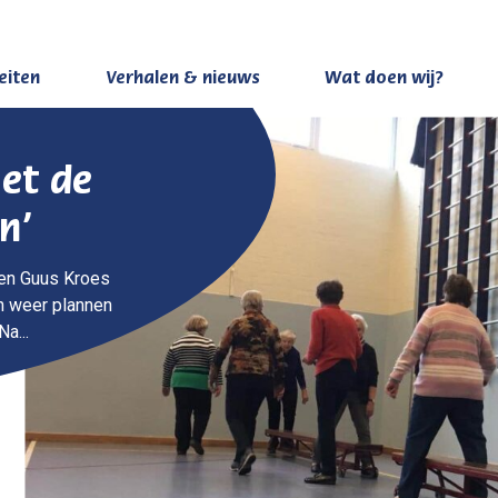
teiten
Verhalen & nieuws
Wat doen wij?
et de
n’
) en Guus Kroes
n weer plannen
a...