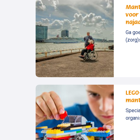
Mante
voor
naja
Ga goe
(zorg)s
LEGO
mant
Specia
organi