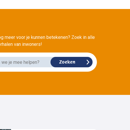
?
g meer voor je kunnen betekenen? Zoek in alle
verhalen van inwoners!