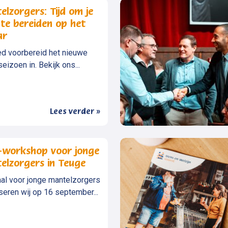
lzorgers: Tijd om je
 te bereiden op het
ar
d voorbereid het nieuwe
eizoen in. Bekijk ons...
Lees verder »
-workshop voor jonge
elzorgers in Teuge
al voor jonge mantelzorgers
seren wij op 16 september...