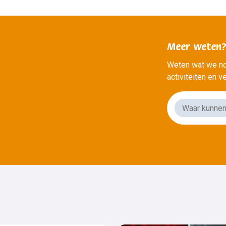
Meer weten
Weten wat we no
activiteiten en 