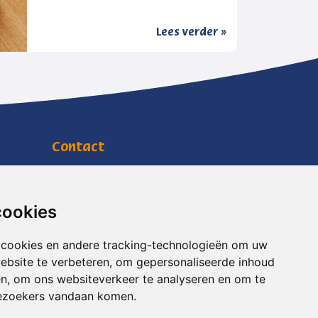
Lees verder »
Contact
Jachtlustplein 11
7391 BW Twello
info@mensenwelzijn.nl
cookies
0571 27 90 90
 cookies en andere tracking-technologieën om uw
RSIN
818703088
ebsite te verbeteren, om gepersonaliseerde inhoud
KVK
08169738
en, om ons websiteverkeer te analyseren en om te
ezoekers vandaan komen.