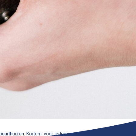
buurthuizen. Kortom: voor iedereen die momenteel steun nodig