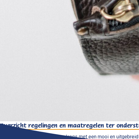
Overzicht regelingen en maatregelen ter onderst
De gemeente Voorst kwam onlangs met een mooi en uitgebreid o