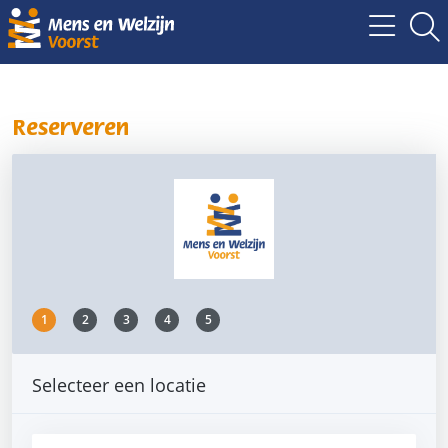
Reserveren
1
2
3
4
5
Selecteer een locatie