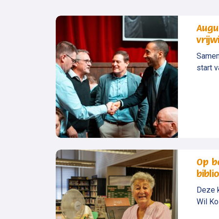
Augu
vrijw
Samen 
start v
Op be
bibli
Deze k
Wil Kos