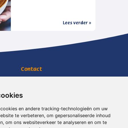
Lees verder »
Contact
Jachtlustplein 11
7391 BW Twello
info@mensenwelzijn.nl
cookies
0571 27 90 90
 cookies en andere tracking-technologieën om uw
RSIN
818703088
ebsite te verbeteren, om gepersonaliseerde inhoud
KVK
08169738
en, om ons websiteverkeer te analyseren en om te