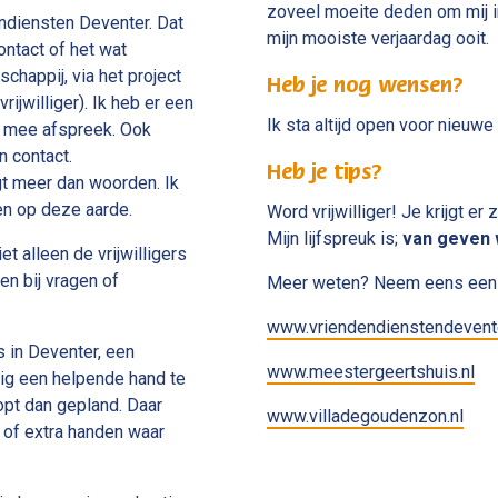
zoveel moeite deden om mij in
dendiensten Deventer. Dat
mijn mooiste verjaardag ooit.
ntact of het wat
happij, via het project
Heb je nog wensen?
ijwilliger). Ik heb er een
Ik sta altijd open voor nieuwe
en mee afspreek. Ook
n contact.
Heb je tips?
gt meer dan woorden. Ik
en op deze aarde.
Word vrijwilliger! Je krijgt er
Mijn lijfspreuk is;
van geven w
t alleen de vrijwilligers
n bij vragen of
Meer weten? Neem eens een k
www.vriendendienstendevente
s in Deventer, een
www.meestergeertshuis.nl
ig een helpende hand te
opt dan gepland. Daar
www.villadegoudenzon.nl
s of extra handen waar