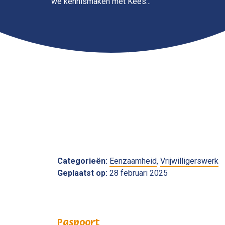
we kennismaken met Kees...
Categorieën:
Eenzaamheid
,
Vrijwilligerswerk
Geplaatst op:
28 februari 2025
Paspoort