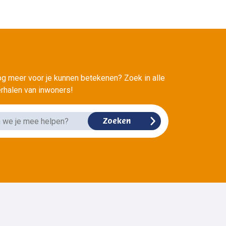
?
g meer voor je kunnen betekenen? Zoek in alle
verhalen van inwoners!