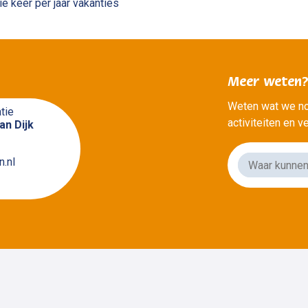
ie keer per jaar vakanties
Meer weten
Weten wat we no
tie
activiteiten en 
an Dijk
.nl