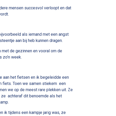
ndere mensen succesvol verloopt en dat
ordt.
t, bijvoorbeeld als iemand met een angst
steentje aan bij heb kunnen dragen.
en met de gezinnen en vooral om de
ns zo’n week.
e aan het fietsen en ik begeleidde een
n fiets. Toen we samen stiekem een
men we op de meest rare plekken uit. Ze
t ze achteraf dit benoemde als het
kamp.
n ik tijdens een kampje jarig was, ze