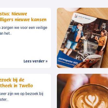
stus: Nieuwe
illigers nieuwe kansen
zorgen we voor een veilige
an het...
Lees verder »
zoek bij de
otheek in Twello
eer zijn we op bezoek bij
ter...