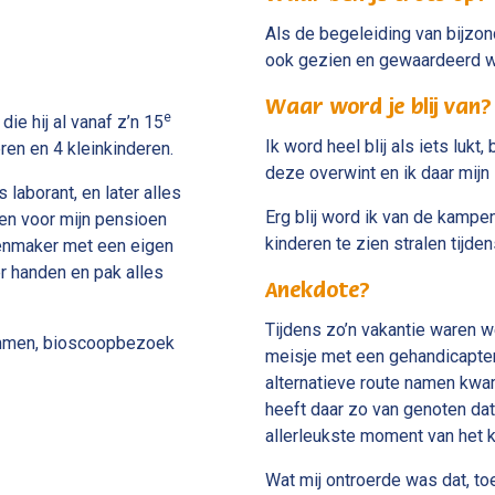
Als de begeleiding van bijzo
ook gezien en gewaardeerd w
Waar word je blij van?
e
die hij al vanaf z’n 15
Ik word heel blij als iets luk
en en 4 kleinkinderen.
deze overwint en ik daar mijn 
laborant, en later alles
Erg blij word ik van de kamp
en voor mijn pensioen
kinderen te zien stralen tijde
enmaker met een eigen
er handen en pak alles
Anekdote?
Tijdens zo’n vakantie waren w
wemmen, bioscoopbezoek
meisje met een gehandicapte
alternatieve route namen kwa
heeft daar zo van genoten da
allerleukste moment van het 
Wat mij ontroerde was dat, toe