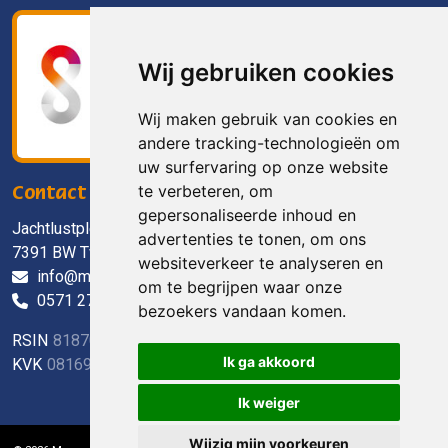
Wij gebruiken cookies
Wij maken gebruik van cookies en
andere tracking-technologieën om
uw surfervaring op onze website
te verbeteren, om
Contact
gepersonaliseerde inhoud en
Jachtlustplein 11
advertenties te tonen, om ons
7391 BW Twello
websiteverkeer te analyseren en
info@mensenwelzijn.nl
om te begrijpen waar onze
0571 27 90 90
bezoekers vandaan komen.
RSIN
818703088
Ik ga akkoord
KVK
08169738
Ik weiger
Wijzig mijn voorkeuren