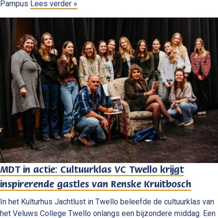
Pampus
Lees verder »
MDT in actie: Cultuurklas VC Twello krijgt
inspirerende gastles van Renske Kruitbosch
In het Kulturhus Jachtlust in Twello beleefde de cultuurklas van
het Veluws College Twello onlangs een bijzondere middag. Een