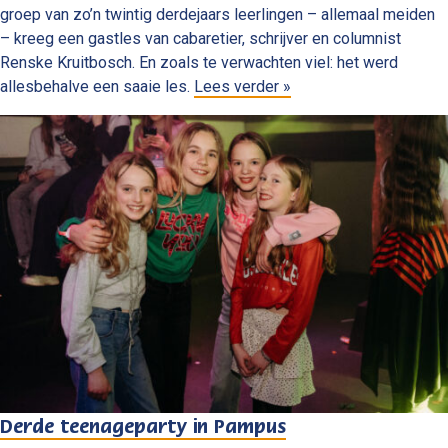
groep van zo’n twintig derdejaars leerlingen – allemaal meiden
– kreeg een gastles van cabaretier, schrijver en columnist
Renske Kruitbosch. En zoals te verwachten viel: het werd
allesbehalve een saaie les.
Lees verder »
Derde teenageparty in Pampus