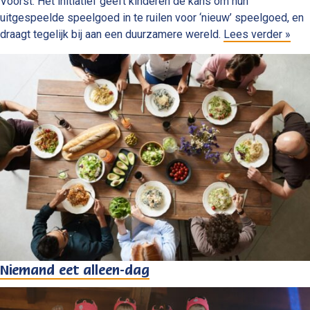
Voorst. Het initiatief geeft kinderen de kans om hun
uitgespeelde speelgoed in te ruilen voor ‘nieuw’ speelgoed, en
draagt tegelijk bij aan een duurzamere wereld.
Lees verder »
Niemand eet alleen-dag