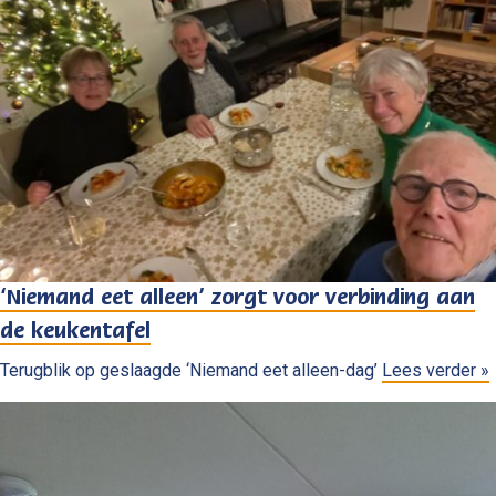
‘Niemand eet alleen’ zorgt voor verbinding aan
de keukentafel
Terugblik op geslaagde ‘Niemand eet alleen-dag’
Lees verder »