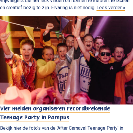
vrijwilligers die het leuk vinden om samen te kletsen, te lachen
en creatief bezig te zijn. Ervaring is niet nodig.
Lees verder »
Vier meiden organiseren recordbrekende
Teenage Party in Pampus
Bekijk hier de foto’s van de ‘After Carnaval Teenage Party’ in