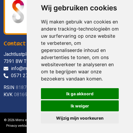
Wij gebruiken cookies
Wij maken gebruik van cookies en
andere tracking-technologieën om
uw surfervaring op onze website
te verbeteren, om
Contact
gepersonaliseerde inhoud en
Jachtlustplein 11
advertenties te tonen, om ons
7391 BW Twello
websiteverkeer te analyseren en
info@mensenwelzijn.nl
om te begrijpen waar onze
0571 27 90 90
bezoekers vandaan komen.
RSIN
818703088
Ik ga akkoord
KVK
08169738
Ik weiger
Wijzig mijn voorkeuren
© 2026 Mens en Welzijn Voorst
|
Algemene voorwaarden
|
Disclaimer
|
Privacy verklaring
|
Grafisch ontwerp
Thumbs Up
|
Technische realisatie
Sieronline B.V.